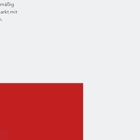
 mäßig
rkt mit
n.