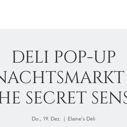
About
Online-Shop
Contact
DELI POP-UP
NACHTSMARKT 
HE SECRET SEN
Do., 19. Dez.
  |  
Elaine's Deli