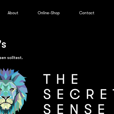
About
Online-Shop
Contact
's
en solltest.