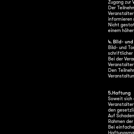
Zugang zur 
Der Teilnehm
Veranstalter
informieren m
Nicht gesta
einem höher
4. Bild- u
Bild- und T
schriftliche
Bei der Ver
Veranstalte
Den Teilneh
Veranstaltu
5.Haftung
Soweit sich
Veranstalter
den gesetzli
Auf Schaden
Rahmen der 
Bei einfache
Haftungsmaßs