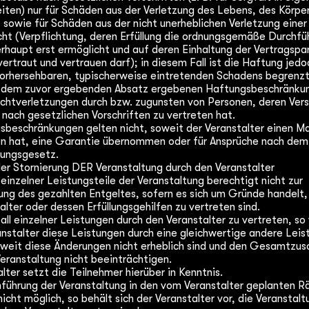
ten) nur für Schäden aus der Verletzung des Lebens, des Körper
sowie für Schäden aus der nicht unerheblichen Verletzung einer
cht (Verpflichtung, deren Erfüllung die ordnungsgemäße Durchfü
rhaupt erst ermöglicht und auf deren Einhaltung der Vertragspa
ertraut und vertrauen darf); in diesem Fall ist die Haftung jed
vorhersehbaren, typischerweise eintretenden Schadens begrenzt
s dem zuvor ergebenden Absatz ergebenen Haftungsbeschränku
ichtverletzungen durch bzw. zugunsten von Personen, deren Ver
 nach gesetzlichen Vorschriften zu vertreten hat.
beschränkungen gelten nicht, soweit der Veranstalter einen Man
n hat, eine Garantie übernommen oder für Ansprüche nach dem
ungsgesetz.
er Stornierung DER Veranstaltung durch den Veranstalter
einzelner Leistungsteile der Veranstaltung berechtigt nicht zur
ng des gezahlten Entgeltes, sofern es sich um Gründe handelt, 
lter oder dessen Erfüllungsgehilfen zu vertreten sind.
all einzelner Leistungen durch den Veranstalter zu vertreten, so 
anstalter diese Leistungen durch eine gleichwertige andere Leis
oweit diese Änderungen nicht erheblich sind und den Gesamtzusc
eranstaltung nicht beeinträchtigen.
lter setzt die Teilnehmer hierüber in Kenntnis.
hführung der Veranstaltung in den vom Veranstalter geplanten R
icht möglich, so behält sich der Veranstalter vor, die Veranstalt