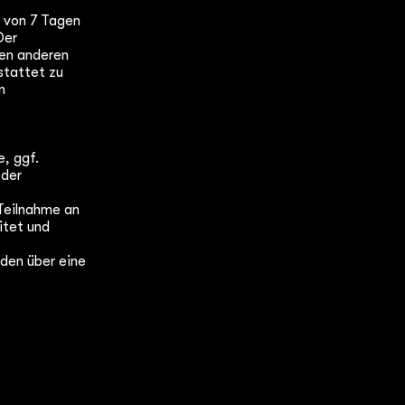
b von 7 Tagen
Der
ren anderen
stattet zu
n
, ggf.
 der
Teilnahme an
itet und
rden über eine