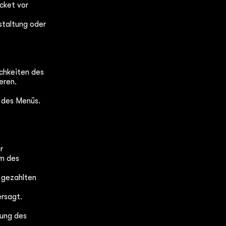
cket vor
staltung oder
ichkeiten des
ieren.
 des Menüs.
r
rm des
 gezahlten
ersagt.
.
tung des