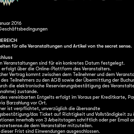
anuar 2016
 Geschäftsbedingungen
EREICH
lten für alle Veranstaltungen und Artikel von the secret sense.
chluss
n Veranstaltungen sind für ein konkretes Datum festgelegt.
erfolgt über die Online-Plattform des Veranstalters.
licher Vertrag kommt zwischen dem Teilnehmer und dem Veransta
des Teilnehmers zu den AGB sowie der Übermittlung der Buchu
rch die elektronische Reservierungsbestätigung des Veranstalt
nnahme) zustande.
des vereinbarten Entgelts erfolgt im Voraus per Kreditkarte, Pa
ia Barzahlung vor Ort.
er ist verpflichtet, unverzüglich die übersandte
sbestätigung/das Ticket auf Richtigkeit und Vollständigkeit zu
ionen innerhalb von 3 Arbeitstagen schriftlich oder per Email a
ecretsense.de
dem Veranstalter mitzuteilen.
 dieser Frist sind Einwendungen ausgeschlossen.