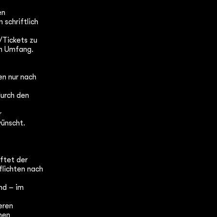
en
 schriftlich
/Tickets zu
en Umfang.
en nur nach
durch den
r
wünscht.
ftet der
flichten nach
nd – im
eren
nen