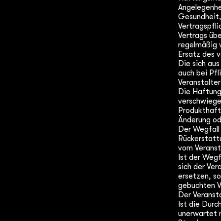
Angelegenhei
Gesundheit, 
Vertragspfli
Vertrags übe
regelmäßig v
Ersatz des 
Die sich au
auch bei Pfl
Veranstalter
Die Haftungs
verschwiege
Produkthaft
Änderung od
Der Wegfall 
Rückerstattu
vom Veransta
Ist der Wegf
sich der Ver
ersetzen, s
gebuchten V
Der Veransta
Ist die Durc
unerwartet n