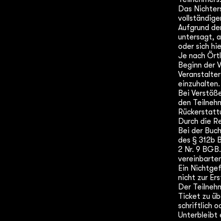
Das Nichters
vollständige
Aufgrund de
untersagt, a
oder sich hi
Je nach Ört
Beginn der 
Veranstalter
einzuhalten.​​
​Bei Verstöß
den Teilneh
Rückerstatt
Durch die R
Bei der Buch
des § 312b 
2 Nr. 9 BGB.
vereinbarte
Ein Nichtge
nicht zur Er
Der Teilneh
Ticket zu üb
schriftlich 
Unterbleibt 