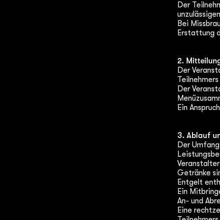
Der Teilnehm
unzulässigen
Bei Missbra
Erstattung d
2. Mitteilun
Der Veransta
Teilnehmers 
Der Veranst
Menüzusamme
Ein Anspruc
3. Ablauf 
Der Umfang 
Leistungsbe
Veranstalter
Getränke sin
Entgelt ent
Ein Mitbring
An- und Abre
Eine rechtze
Teilnehmers