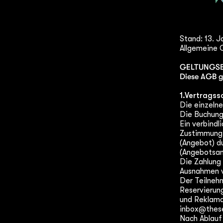
Stand: 13. J
Allgemeine
GELTUNGSB
Diese AGB ge
1.Vertragss
Die einzelne
Die Buchung 
Ein verbind
Zustimmung 
(Angebot) du
(Angebotsa
Die Zahlung 
Ausnahmen v
Der Teilnehm
Reservierung
und Reklamat
inbox@thes
Nach Ablauf