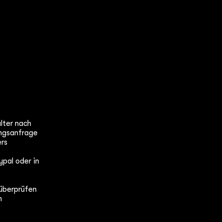
lter nach
ngsanfrage
ers
ypal oder in
 überprüfen
n