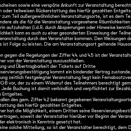
cheinen sowie eine verspäte Ankunft zur Veranstaltung berecht
n oder teilweisen Rückerstattung des hierfür gezahlten Entgelts
r zum Teil außergewöhnlichen Veranstaltungsorte, ist es dem Te
ndere als die für die Veranstaltung vorgesehene Räumlichkeiten
erin aufzuhalten (i.d.R. durch Absperrungen oder Hinweise kennt
lichkeit kann es auch zu einer gesonderten Einweisung der Teil
Veranstaltung durch den Veranstalter kommen. Den Weisungen d
s ist Folge zu leisten. Die am Veranstaltungsort geltende Hauso
en gegen die Regelungen der Ziffer 4.4. und 4.5 ist der Veranstalt
mer von der Veranstaltung auszuschließen.
ung und Übertragbarkeit der Tickets auf Dritte
eservierungsbestätigung kommt ein bindender Vertrag zustande
ung zeitlich festgelegter Veranstaltung liegt kein Fernabsatzve
BGB vor, der zu einem Widerruf des Teilnehmers berechtigt gem.
 Jede Buchung ist damit verbindlich und verpflichtet zur Bezahl
n Entgeltes.
fallen des gem. Ziffer 4.2 bekannt gegebenen Veranstaltungsort
stattung des hierfür gezahlten Entgeltes.
mer hat die Möglichkeit, einem Dritten seine Reservierungsbest
ertragen, soweit der Veranstalter hierüber vor Beginn der Veran
oder elektronisch in Kenntnis gesetzt hat.
eine solche Mitteilung, so ist der Veranstalter berechtigt, dem 