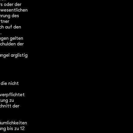
s oder der
 wesentlichen
hrung des
rtner
och auf den
.
ngen gelten
schulden der
gel arglistig
die nicht
verpflichtet
tung zu
hnitt der
äumlichkeiten
ung bis zu 12