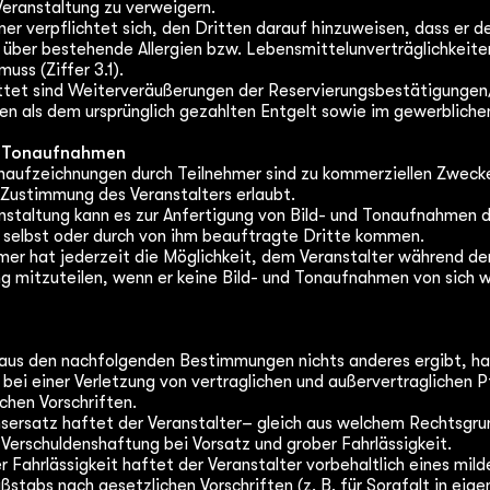
Veranstaltung zu verweigern.
er verpflichtet sich, den Dritten darauf hinzuweisen, dass er d
 über bestehende Allergien bzw. Lebensmittelunverträglichkeiten
uss (Ziffer 3.1).
ttet sind Weiterveräußerungen der Reservierungsbestätigungen
en als dem ursprünglich gezahlten Entgelt sowie im gewerblich
nd Tonaufnahmen
onaufzeichnungen durch Teilnehmer sind zu kommerziellen Zweck
r Zustimmung des Veranstalters erlaubt.
anstaltung kann es zur Anfertigung von Bild- und Tonaufnahmen 
r selbst oder durch von ihm beauftragte Dritte kommen.
mer hat jederzeit die Möglichkeit, dem Veranstalter während de
ng mitzuteilen, wenn er keine Bild- und Tonaufnahmen von sich 
 aus den nachfolgenden Bestimmungen nichts anderes ergibt, ha
 bei einer Verletzung von vertraglichen und außervertraglichen P
chen Vorschriften.
sersatz haftet der Veranstalter– gleich aus welchem Rechtsgru
Verschuldenshaftung bei Vorsatz und grober Fahrlässigkeit.
r Fahrlässigkeit haftet der Veranstalter vorbehaltlich eines mild
tabs nach gesetzlichen Vorschriften (z. B. für Sorgfalt in eige