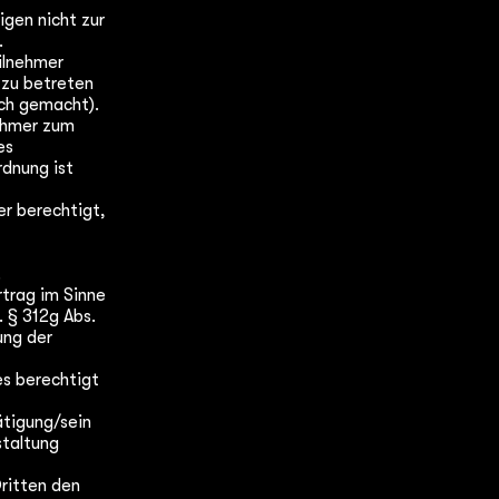
igen nicht zur
.
ilnehmer
 zu betreten
lich gemacht).
nehmer zum
es
rdnung ist
er berechtigt,
.
rtrag im Sinne
 § 312g Abs.
ung der
es berechtigt
ätigung/sein
staltung
Dritten den